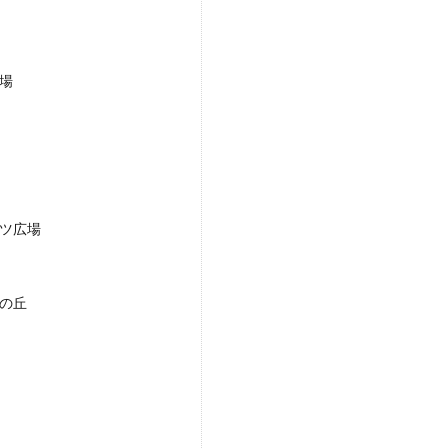
場
ツ広場
の丘