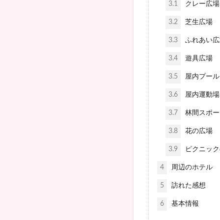
3.1
クレー広場
3.2
芝生広場
3.3
ふれあい広
3.4
遊具広場
3.5
屋内プール
3.6
屋内運動場
3.7
林間スポー
3.8
花の広場
3.9
ピクニック
4
周辺のホテル
5
訪れた感想
6
基本情報