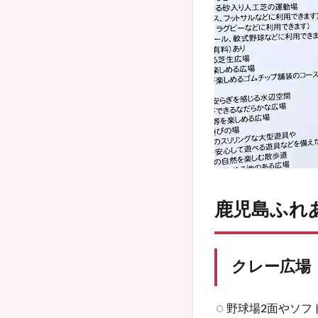
鹿児島ふれ
クレー広場
野球場2面やソフ