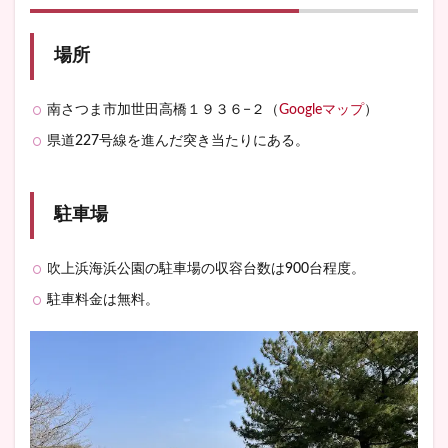
場所
南さつま市加世田高橋１９３６−２（
Googleマップ
）
県道227号線を進んだ突き当たりにある。
駐車場
吹上浜海浜公園の駐車場の収容台数は900台程度。
駐車料金は無料。