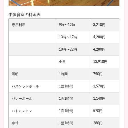
中体育室の料金表
専用利用
9時〜12時
3,210円
13時〜17時
4,280円
18時〜22時
4,280円
全日
13,910円
照明
1時間
750円
バスケットボール
1面1時間
1,570円
バレーボール
1面1時間
1,140円
バドミントン
1面1時間
570円
卓球
1面1時間
280円