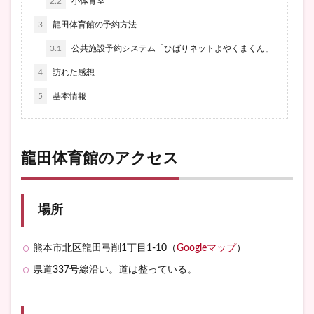
2.2
小体育室
3
龍田体育館の予約方法
3.1
公共施設予約システム「ひばりネットよやくまくん」
4
訪れた感想
5
基本情報
龍田体育館のアクセス
場所
熊本市北区龍田弓削1丁目1-10（
Googleマップ
）
県道337号線沿い。道は整っている。