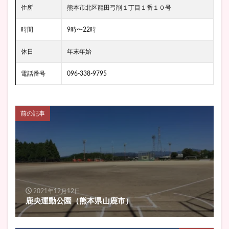
住所
熊本市北区龍田弓削１丁目１番１０号
時間
9時〜22時
休日
年末年始
電話番号
096-338-9795
前の記事
2021年12月12日
鹿央運動公園（熊本県山鹿市）