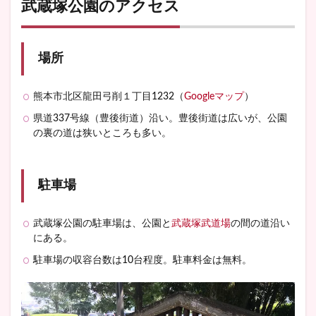
武蔵塚公園のアクセス
場所
熊本市北区龍田弓削１丁目1232（
Googleマップ
）
県道337号線（豊後街道）沿い。豊後街道は広いが、公園
の裏の道は狭いところも多い。
駐車場
武蔵塚公園の駐車場は、公園と
武蔵塚武道場
の間の道沿い
にある。
駐車場の収容台数は10台程度。駐車料金は無料。