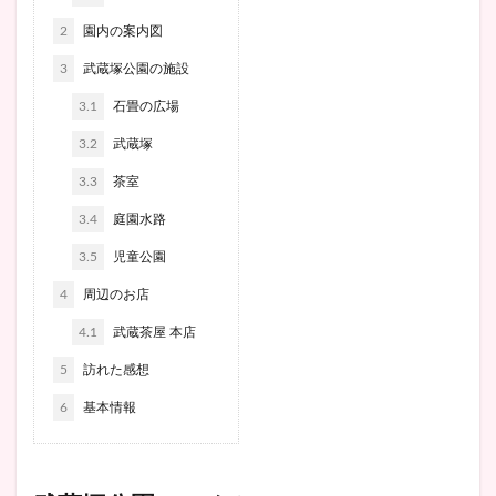
2
園内の案内図
3
武蔵塚公園の施設
3.1
石畳の広場
3.2
武蔵塚
3.3
茶室
3.4
庭園水路
3.5
児童公園
4
周辺のお店
4.1
武蔵茶屋 本店
5
訪れた感想
6
基本情報