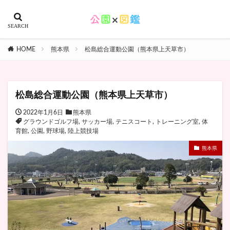
HOME
熊本県
松島総合運動公園（熊本県上天草市）
松島総合運動公園（熊本県上天草市）
2022年1月6日
熊本県
グラウンドゴルフ場
,
サッカー場
,
テニスコート
,
トレーニング室
,
体
育館
,
公園
,
野球場
,
陸上競技場
熊本県