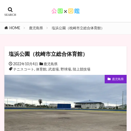
HOME
鹿児島県
塩浜公園（枕崎市立総合体育館）
塩浜公園（枕崎市立総合体育館）
2022年10月4日
鹿児島県
テニスコート
,
体育館
,
武道場
,
野球場
,
陸上競技場
鹿児島県