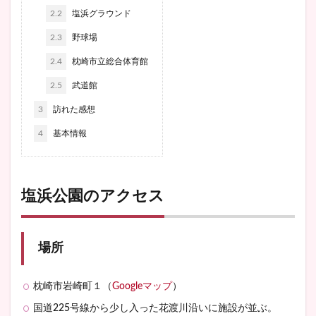
2.2
塩浜グラウンド
2.3
野球場
2.4
枕崎市立総合体育館
2.5
武道館
3
訪れた感想
4
基本情報
塩浜公園のアクセス
場所
枕崎市岩崎町１（
Googleマップ
）
国道225号線から少し入った花渡川沿いに施設が並ぶ。