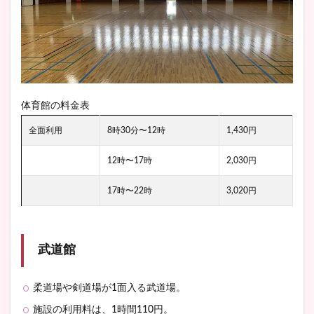
体育館の料金表
全面利用
8時30分〜12時
1,430円
12時〜17時
2,030円
17時〜22時
3,020円
武道館
柔道場や剣道場が1面入る武道場。
施設の利用料は、1時間110円。