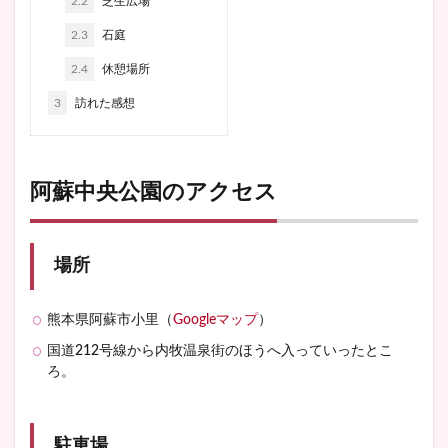
2.2
芝生広場
2.3
石庭
2.4
休憩場所
3
訪れた感想
阿蘇中央公園のアクセス
場所
熊本県阿蘇市小里（
Googleマップ
）
国道212号線から内牧温泉街のほうへ入っていったとこ
ろ。
駐車場