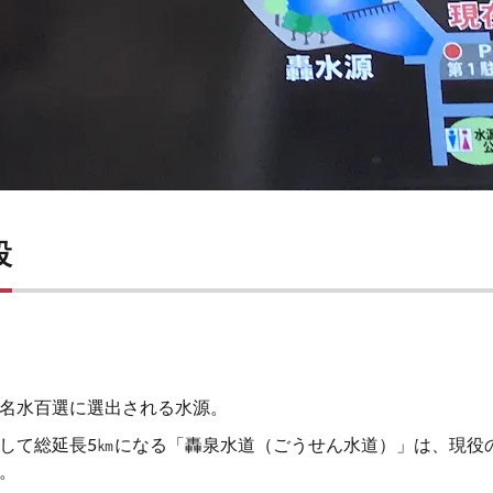
設
名水百選に選出される水源。
して総延長5㎞になる「轟泉水道（ごうせん水道）」は、現役
。