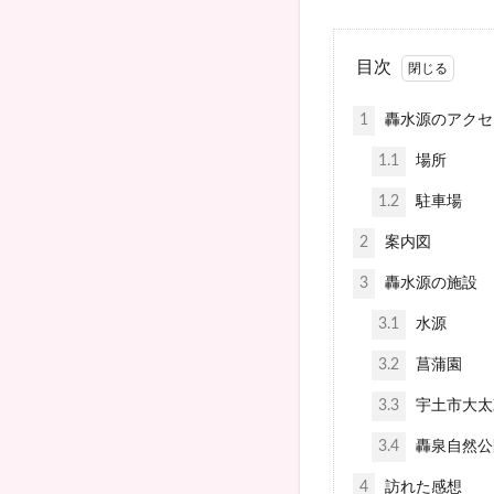
目次
1
轟水源のアクセ
1.1
場所
1.2
駐車場
2
案内図
3
轟水源の施設
3.1
水源
3.2
菖蒲園
3.3
宇土市大太
3.4
轟泉自然公
4
訪れた感想