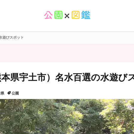
水遊びスポット
熊本県宇土市）名水百選の水遊び
本県
公園