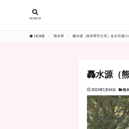
熊本県
轟水源（熊本県宇土市）名水百選の
HOME
轟水源（
2022年1月26日
熊