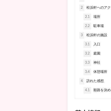
2
松浜軒へのアク
2.1
場所
2.2
駐車場
3
松浜軒の施設
3.1
入口
3.2
庭園
3.3
神社
3.4
休憩場所
4
訪れた感想
4.1
順路を決め