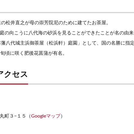
城主の松井直之が母の崇芳院尼のために建てたお茶屋。
庭の向こうに八代海の砂浜を見ることができたことが名の由来
熊本藩八代城主浜御茶屋（松浜軒）庭園」として、国の名勝に指
中旬頃に咲く肥後花菖蒲が有名。
アクセス
丸町３−１５（
Googleマップ
）