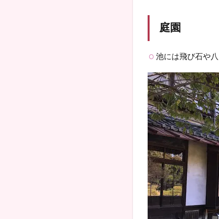
庭園
池には飛び石や八