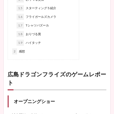
1.5
スターティング５紹介
1.6
フライガールズカメラ
1.7
Tシャツバズーカ
1.8
おりづる賞
1.9
ハイタッチ
2
感想
広島ドラゴンフライズのゲームレポー
ト
オープニングショー