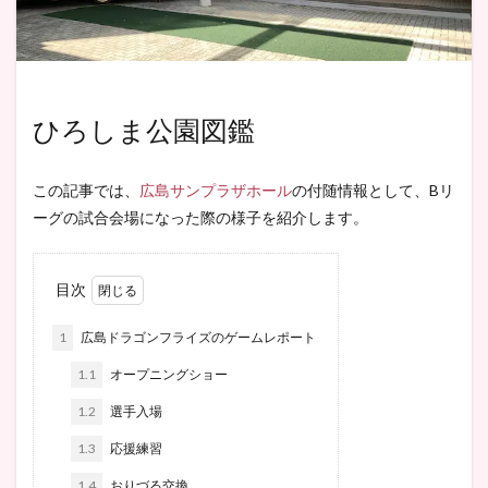
ひろしま公園図鑑
この記事では、
広島サンプラザホール
の付随情報として、Bリ
ーグの試合会場になった際の様子を紹介します。
目次
1
広島ドラゴンフライズのゲームレポート
1.1
オープニングショー
1.2
選手入場
1.3
応援練習
1.4
おりづる交換