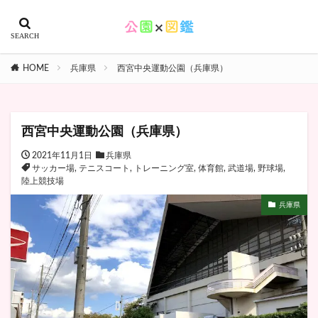
HOME
兵庫県
西宮中央運動公園（兵庫県）
西宮中央運動公園（兵庫県）
2021年11月1日
兵庫県
サッカー場
,
テニスコート
,
トレーニング室
,
体育館
,
武道場
,
野球場
,
陸上競技場
兵庫県