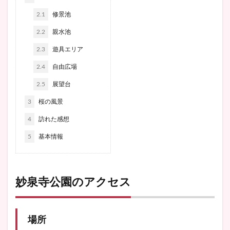
2.1
修景池
2.2
親水池
2.3
遊具エリア
2.4
自由広場
2.5
展望台
3
桜の風景
4
訪れた感想
5
基本情報
妙泉寺公園のアクセス
場所