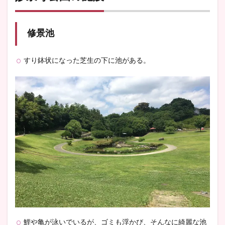
修景池
すり鉢状になった芝生の下に池がある。
鯉や亀が泳いでいるが、ゴミも浮かび、そんなに綺麗な池