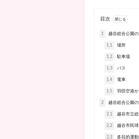
目次
1
越谷総合公園の
1.1
場所
1.2
駐車場
1.3
バス
1.4
電車
1.5
羽田空港か
2
越谷総合公園の
2.1
越谷市立総
2.2
越谷市民球
2.3
多目的運動