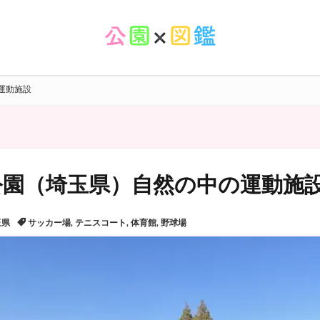
運動施設
公園（埼玉県）自然の中の運動施
玉県
サッカー場
,
テニスコート
,
体育館
,
野球場