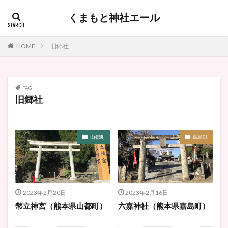
くまもと神社エール
HOME
旧郷社
TAG
旧郷社
山都町
嘉島町
2023年2月20日
2023年2月16日
幣立神宮（熊本県山都町）
六嘉神社（熊本県嘉島町）