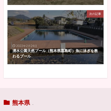
次の記事
2022年2月24日
湧水公園天然プール（熊本県嘉島町）魚に泳ぎを教
わるプール
熊本県
.