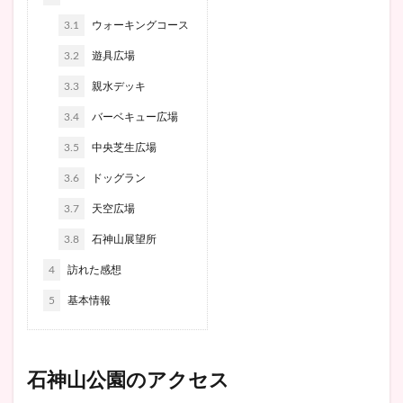
3.1
ウォーキングコース
3.2
遊具広場
3.3
親水デッキ
3.4
バーベキュー広場
3.5
中央芝生広場
3.6
ドッグラン
3.7
天空広場
3.8
石神山展望所
4
訪れた感想
5
基本情報
石神山公園のアクセス