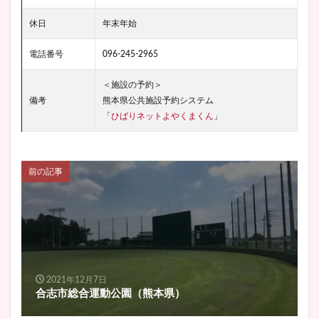
休日
年末年始
電話番号
096-245-2965
＜施設の予約＞
備考
熊本県公共施設予約システム
「
ひばりネットよやくまくん
」
前の記事
2021年12月7日
合志市総合運動公園（熊本県）