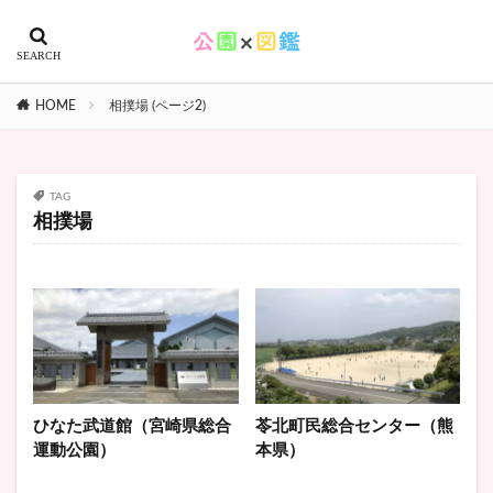
HOME
相撲場 (ページ2)
TAG
相撲場
ひなた武道館（宮崎県総合
苓北町民総合センター（熊
運動公園）
本県）